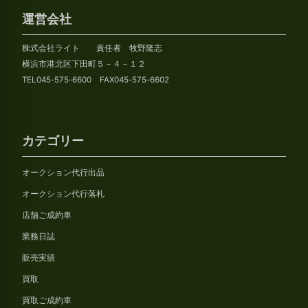
ー
カ
運営会社
イ
株式会社ライト 責任者 牧野隆志
ブ
横浜市港北区下田町５－４－１２
TEL045-575-6600 FAX045-575-6602
カテゴリー
オークション代行出品
オークション代行落札
店舗ご成約車
業務日誌
販売実績
買取
買取ご成約車