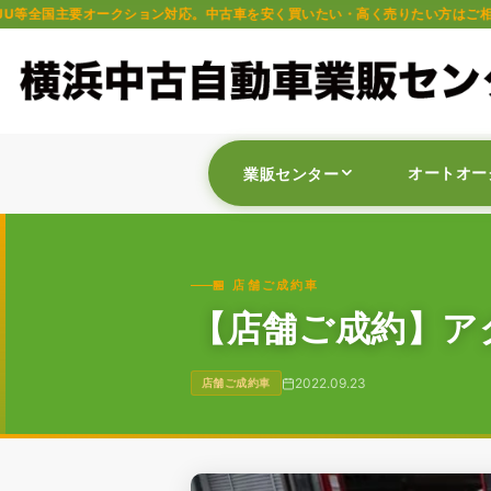
ション対応。中古車を安く買いたい・高く売りたい方はご相談ください。軽自動
オートオー
業販センター
🏪 店舗ご成約車
【店舗ご成約】アク
2022.09.23
店舗ご成約車