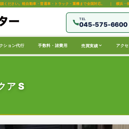
車・普通車・トラック・重機まで全国対応。
｜
横浜・保土ヶ谷区の中古車オ
TEL
045-575-6600
クション代行
手数料・諸費用
アクセ
売買実績
ア S