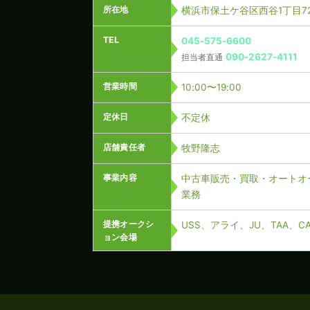
所在地
横浜市保土ケ谷区西谷1丁目72
TEL
045-575-6600
090-2627-4111
担当者直通
営業時間
10:00〜19:00
定休日
不定休
店舗責任者
牧野隆志
事業内容
中古車販売・買取・オートオ
業務
提携オークシ
USS、アライ、JU、TAA、
ョン会場