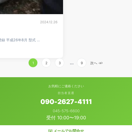
2024.12.26
登録 平成26年8月 型式 …
…
1
2
3
9
次へ →
お気軽にご連絡ください
担当者直通
090-2627-4111
045-575-6600
受付 10:00〜19:00
✉️ メールでお問合せ