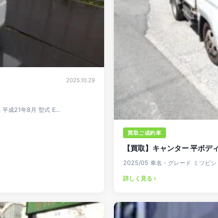
2025.10.29
 平成21年8月 型式 E…
買取ご成約車
【買取】キャンター 平ボデ
2025/05 車名・グレード ミツビ
詳しく見る ›