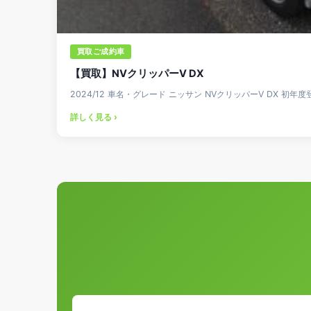
買取ご成約車
【買取】NVクリッパーV DX
2024/12 車名・グレード ニッサン NVクリッパーV DX 初年度
詳しく見る ›
投
稿
の
ペ
ー
ジ
送
り