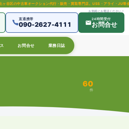
代行・販売・買取専門店。USS・アライ・JU等全国主要オークション対応。中
お気軽にお電話ください！
直通携帯
24時間受付
090-2627-4111
お問合せ
ス
お問合せ
業務日誌
60
件