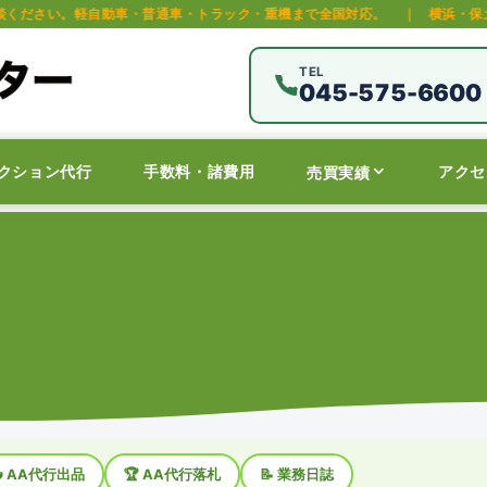
・トラック・重機まで全国対応。
｜
横浜・保土ヶ谷区の中古車オークション
TEL
045-575-6600
クション代行
手数料・諸費用
アクセ
売買実績
 AA代行出品
🏆 AA代行落札
📝 業務日誌