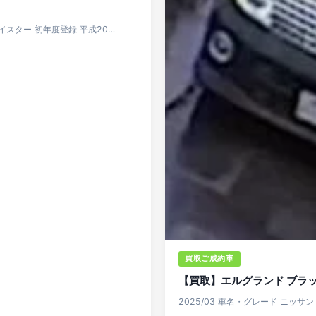
ェイスター 初年度登録 平成20…
買取ご成約車
【買取】エルグランド ブラ
2025/03 車名・グレード ニッサ