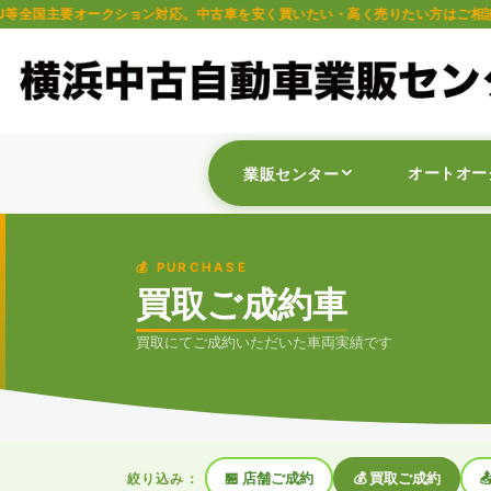
応。中古車を安く買いたい・高く売りたい方はご相談ください。軽自動車・普通車
オートオー
業販センター
💰 PURCHASE
買取ご成約車
買取にてご成約いただいた車両実績です
🏪 店舗ご成約
💰 買取ご成約

絞り込み：