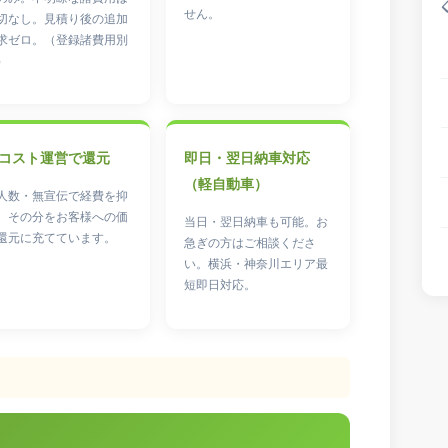
せん。
切なし。見積り後の追加
求ゼロ。（登録諸費用別
）
コスト運営で還元
即日・翌日納車対応
（軽自動車）
人数・無宣伝で経費を抑
、その分をお客様への価
当日・翌日納車も可能。お
還元に充てています。
急ぎの方はご相談くださ
い。横浜・神奈川エリア最
短即日対応。