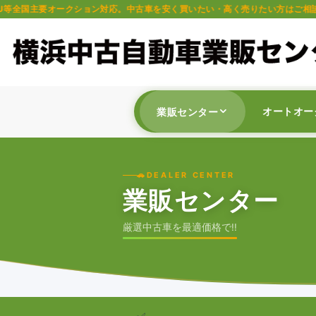
クション対応。中古車を安く買いたい・高く売りたい方はご相談ください。軽自
オートオー
業販センター
🚗
DEALER CENTER
業販センター
厳選中古車を最適価格で!!