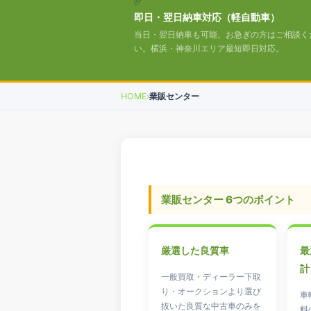
✅
即日・翌日納車対応（軽自動車）
当日・翌日納車も可能。お急ぎの方はご相談く
い。横浜・神奈川エリア最短即日対応。
HOME
›
業販センター
業販センター 6つのポイント
厳選した良質車
最
計
一般買取・ディーラー下取
り・オークションより選び
車
抜いた良質な中古車のみを
料