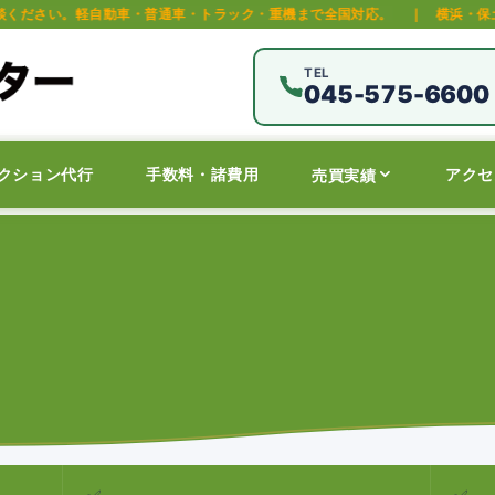
動車・普通車・トラック・重機まで全国対応。
｜
横浜・保土ヶ谷区の中古車オ
TEL
045-575-6600
クション代行
手数料・諸費用
アクセ
売買実績