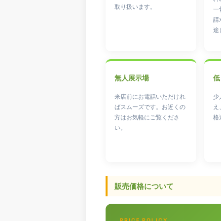
取り扱います。
一
請
途
無人展示場
低
来店前にお電話いただけれ
少
ばスムーズです。お近くの
え
方はお気軽にご覧くださ
格
い。
販売価格について
PRICE POLICY