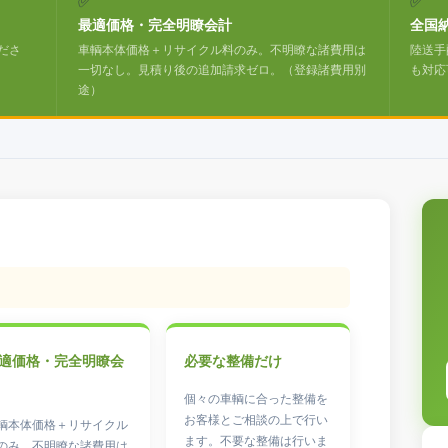
✅
✅
最適価格・完全明瞭会計
全国
ださ
車輌本体価格＋リサイクル料のみ。不明瞭な諸費用は
陸送手
一切なし。見積り後の追加請求ゼロ。（登録諸費用別
も対応
途）
適価格・完全明瞭会
必要な整備だけ
個々の車輌に合った整備を
お客様とご相談の上で行い
輌本体価格＋リサイクル
ます。不要な整備は行いま
のみ。不明瞭な諸費用は