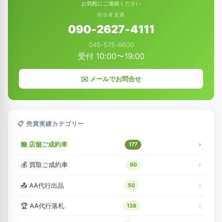
お気軽にご連絡ください
ー
担当者直通
ジ
090-2627-4111
送
045-575-6600
り
受付 10:00〜19:00
✉️ メールでお問合せ
📋 売買実績カテゴリー
🏪 店舗ご成約車
177
💰 買取ご成約車
60
📤 AA代行出品
50
🏆 AA代行落札
138