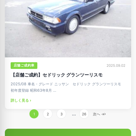
店舗ご成約車
2025.09.02
【店舗ご成約】セドリック グランツーリスモ
2025/08 車名・グレード ニッサン セドリック グランツーリスモ
初年度登録 昭和63年8月 …
詳しく見る ›
投
…
1
2
3
26
次へ →
稿
の
ペ