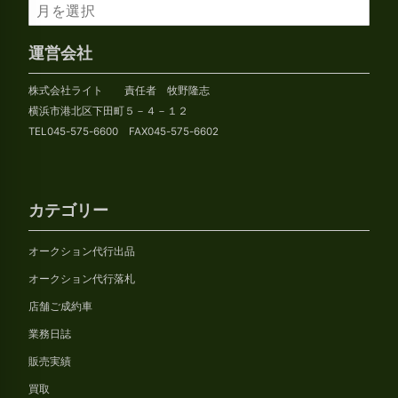
ア
ー
カ
運営会社
イ
株式会社ライト 責任者 牧野隆志
ブ
横浜市港北区下田町５－４－１２
TEL045-575-6600 FAX045-575-6602
カテゴリー
オークション代行出品
オークション代行落札
店舗ご成約車
業務日誌
販売実績
買取