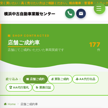
高く売りたい方はご相談ください。軽自動車・普通車・トラック・重機まで全国
🏪 SHOP CONTRACTED
店舗ご成約車
177
店舗にてご成約いただいた車両実績です
件
絞り込み：
🏪 店舗ご成約
💰 買取ご成約
📤 AA代行出品
🏆 AA代行落札
📝 業務日誌
Home
店舗ご成約車