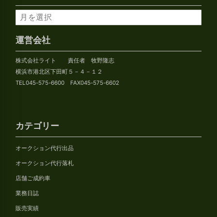
ア
ー
カ
運営会社
イ
株式会社ライト 責任者 牧野隆志
ブ
横浜市港北区下田町５－４－１２
TEL045-575-6600 FAX045-575-6602
カテゴリー
オークション代行出品
オークション代行落札
店舗ご成約車
業務日誌
販売実績