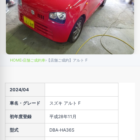
HOME
›
店舗ご成約車
›
【店舗ご成約】アルト F
2024/04
車名・グレード
スズキ アルト F
初年度登録
平成28年11月
型式
DBA-HA36S