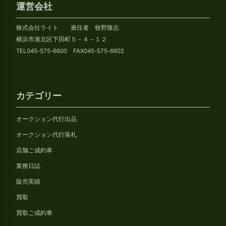
カ
運営会社
イ
株式会社ライト 責任者 牧野隆志
ブ
横浜市港北区下田町５－４－１２
TEL045-575-6600 FAX045-575-6602
カテゴリー
オークション代行出品
オークション代行落札
店舗ご成約車
業務日誌
販売実績
買取
買取ご成約車