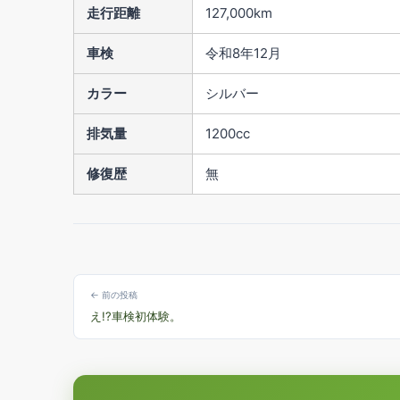
走行距離
127,000km
車検
令和8年12月
カラー
シルバー
排気量
1200cc
修復歴
無
← 前の投稿
え!?車検初体験。