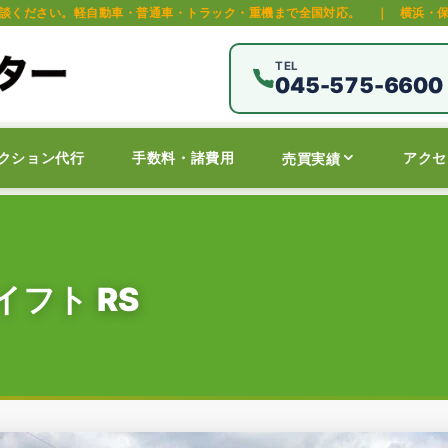
車・普通車・トラック・重機まで全国対応。
｜
横浜・保土ヶ谷区の中古車オ
TEL
045-575-6600
クション代行
手数料・諸費用
アクセ
売買実績
フト RS