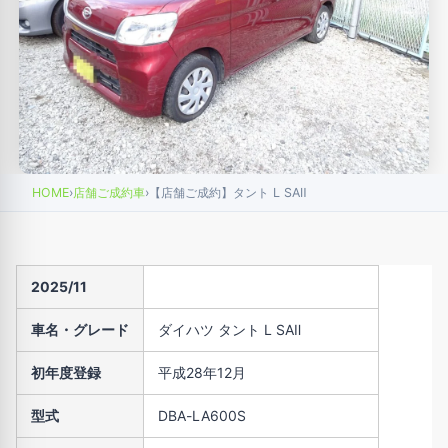
HOME
›
店舗ご成約車
›
【店舗ご成約】タント L SAⅡ
2025/11
車名・グレード
ダイハツ タント L SAⅡ
初年度登録
平成28年12月
型式
DBA-LA600S