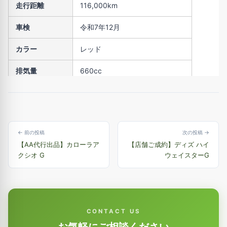
走行距離
116,000km
車検
令和7年12月
カラー
レッド
排気量
660cc
修復歴
無
← 前の投稿
次の投稿 →
【AA代行出品】カローラア
【店舗ご成約】ディズ ハイ
クシオ G
ウェイスターG
CONTACT US
お気軽にご相談ください