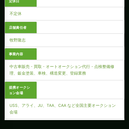
定休日
不定休
店舗責任者
牧野隆志
事業内容
中古車販売・買取・オートオークション代行・点検整備修
理、鈑金塗装、車検、構造変更、登録業務
提携オークシ
ョン会場
USS、アライ、JU、TAA、CAA など全国主要オークション
会場