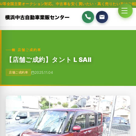
要オークション対応。中古車を安く買いたい・高く売りたい方はご相談ください
🏪 店舗ご成約車
【店舗ご成約】タント L SAⅡ
2025.11.04
店舗ご成約車