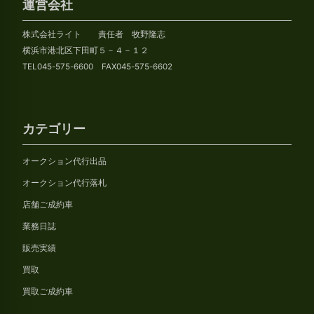
カ
運営会社
イ
株式会社ライト 責任者 牧野隆志
ブ
横浜市港北区下田町５－４－１２
TEL045-575-6600 FAX045-575-6602
カテゴリー
オークション代行出品
オークション代行落札
店舗ご成約車
業務日誌
販売実績
買取
買取ご成約車