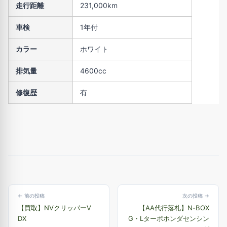
走行距離
231,000km
車検
1年付
カラー
ホワイト
排気量
4600cc
修復歴
有
← 前の投稿
次の投稿 →
【買取】NVクリッパーV
【AA代行落札】N-BOX
DX
G・Lターボホンダセンシン