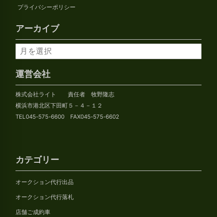
プライバシーポリシー
アーカイブ
ア
ー
カ
運営会社
イ
株式会社ライト 責任者 牧野隆志
ブ
横浜市港北区下田町５－４－１２
TEL045-575-6600 FAX045-575-6602
カテゴリー
オークション代行出品
オークション代行落札
店舗ご成約車