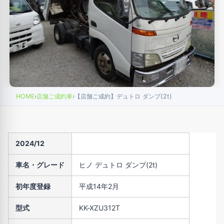
HOME
›
店舗ご成約車
›
【店舗ご成約】デュトロ ダンプ(2t)
2024/12
車名・グレード
ヒノ デュトロ ダンプ(2t)
初年度登録
平成14年2月
型式
KK-XZU312T