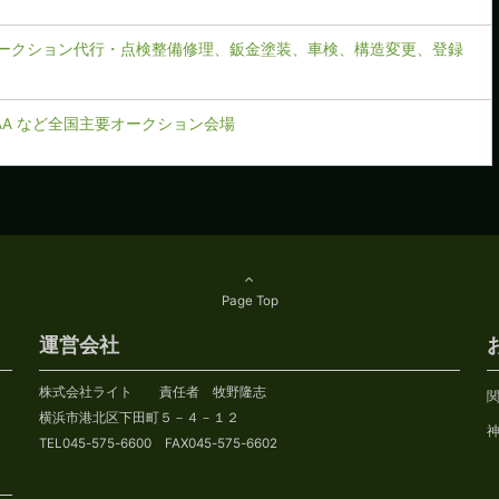
ークション代行・点検整備修理、鈑金塗装、車検、構造変更、登録
CAA など全国主要オークション会場
Page Top
運営会社
株式会社ライト 責任者 牧野隆志
横浜市港北区下田町５－４－１２
TEL045-575-6600 FAX045-575-6602