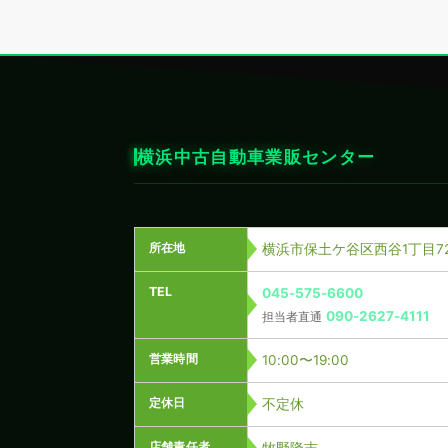
横浜中古自動車業販センター
所在地
横浜市保土ケ谷区西谷1丁目72
TEL
045-575-6600
090-2627-4111
担当者直通
営業時間
10:00〜19:00
定休日
不定休
店舗責任者
牧野隆志