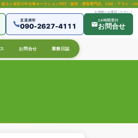
車オークション代行・販売・買取専門店。USS・アライ・JU等全国主要オーク
お気軽にお電話ください！
直通携帯
24時間受付
090-2627-4111
お問合せ
ス
お問合せ
業務日誌