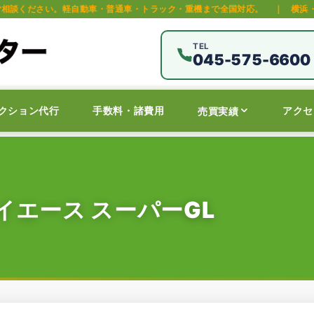
自動車・普通車・トラック・重機まで全国対応。
｜
横浜・保土ヶ谷区の中古
TEL
045-575-6600
クション代行
手数料・諸費用
アクセ
売買実績
イエース スーパーGL