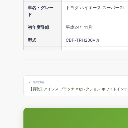
車名・グレー
トヨタ ハイエース スーパーGL
ド
初年度登録
平成24年11月
型式
CBF-TRH200V改
走行距離
48,000km
車検
2年付
カラー
ブラック
← 前の投稿
【買取】アイシス プラタナ Vセレクション ホワイトイン
排気量
2000cc
修復歴
無