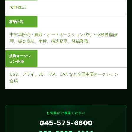
牧野隆志
事業内容
中古車販売・買取・オートオークション代行・点検整備修
理、鈑金塗装、車検、構造変更、登録業務
提携オークシ
ョン会場
USS、アライ、JU、TAA、CAA など全国主要オークション
会場
お気軽にご連絡ください
045-575-6600