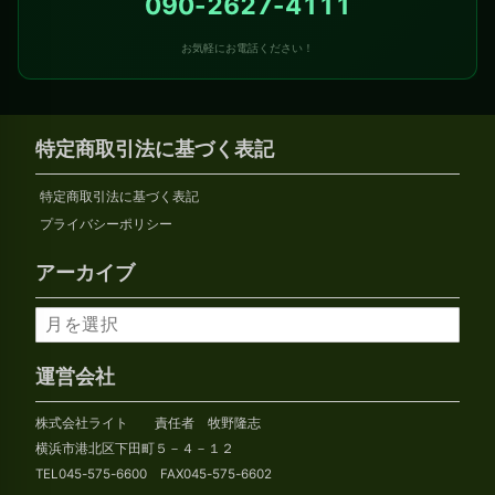
090-2627-4111
お気軽にお電話ください！
特定商取引法に基づく表記
特定商取引法に基づく表記
プライバシーポリシー
アーカイブ
ア
ー
カ
運営会社
イ
株式会社ライト 責任者 牧野隆志
ブ
横浜市港北区下田町５－４－１２
TEL045-575-6600 FAX045-575-6602