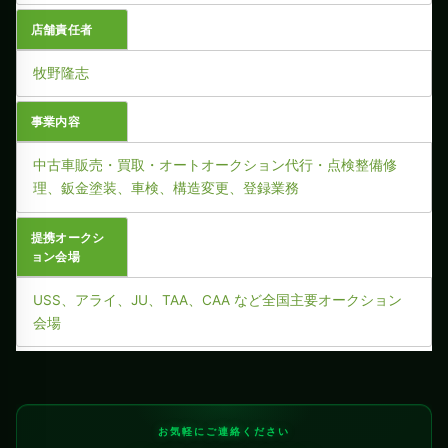
店舗責任者
牧野隆志
事業内容
中古車販売・買取・オートオークション代行・点検整備修
理、鈑金塗装、車検、構造変更、登録業務
提携オークシ
ョン会場
USS、アライ、JU、TAA、CAA など全国主要オークション
会場
お気軽にご連絡ください