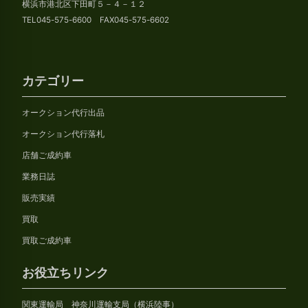
横浜市港北区下田町５－４－１２
TEL045-575-6600 FAX045-575-6602
カテゴリー
オークション代行出品
オークション代行落札
店舗ご成約車
業務日誌
販売実績
買取
買取ご成約車
お役立ちリンク
関東運輸局 神奈川運輸支局（横浜陸事）