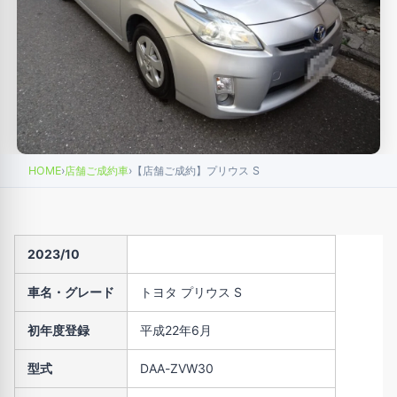
HOME
›
店舗ご成約車
›
【店舗ご成約】プリウス S
2023/10
車名・グレード
トヨタ プリウス S
初年度登録
平成22年6月
型式
DAA-ZVW30