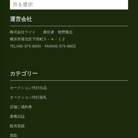
ア
ー
カ
運営会社
イ
株式会社ライト 責任者 牧野隆志
ブ
横浜市港北区下田町５－４－１２
TEL045-575-6600 FAX045-575-6602
カテゴリー
オークション代行出品
オークション代行落札
店舗ご成約車
業務日誌
販売実績
買取