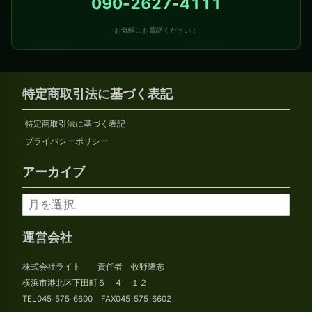
090-2627-4111
お気軽にお電話ください！
特定商取引法に基づく表記
特定商取引法に基づく表記
プライバシーポリシー
アーカイブ
ア
ー
カ
運営会社
イ
株式会社ライト 責任者 牧野隆志
ブ
横浜市港北区下田町５－４－１２
TEL045-575-6600 FAX045-575-6602