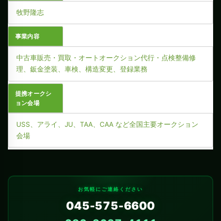
牧野隆志
事業内容
中古車販売・買取・オートオークション代行・点検整備修
理、鈑金塗装、車検、構造変更、登録業務
提携オークシ
ョン会場
USS、アライ、JU、TAA、CAA など全国主要オークション
会場
お気軽にご連絡ください
045-575-6600