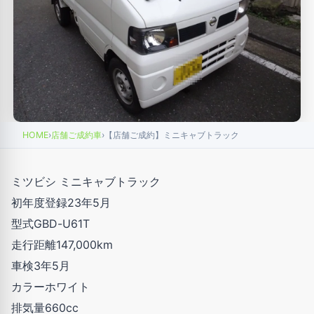
HOME
›
店舗ご成約車
›
【店舗ご成約】ミニキャブトラック
ミツビシ ミニキャブトラック
初年度登録23年5月
型式GBD-U61T
走行距離147,000km
車検3年5月
カラーホワイト
排気量660cc