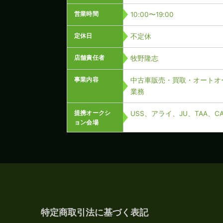
営業時間
10:00〜19:00
定休日
不定休
店舗責任者
牧野隆志
事業内容
中古車販売・買取・オートオ
業務
提携オークシ
USS、アライ、JU、TAA、
ョン会場
特定商取引法に基づく表記