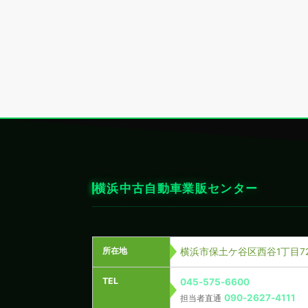
横浜中古自動車業販センター
所在地
横浜市保土ケ谷区西谷1丁目72
TEL
045-575-6600
090-2627-4111
担当者直通