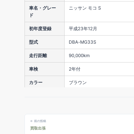
車名・グレー
ニッサン モコ S
ド
初年度登録
平成23年12月
型式
DBA-MG33S
走行距離
90,000km
車検
2年付
カラー
ブラウン
排気量
660cc
修復歴
無
← 前の投稿
買取出張