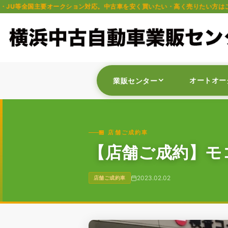
ークション対応。中古車を安く買いたい・高く売りたい方はご相談ください。軽自
オートオー
業販センター
🏪 店舗ご成約車
【店舗ご成約】モコ
2023.02.02
店舗ご成約車