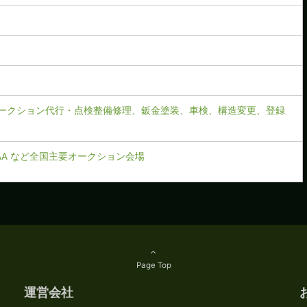
ークション代行・点検整備修理、鈑金塗装、車検、構造変更、登録
CAA など全国主要オークション会場
Page Top
運営会社