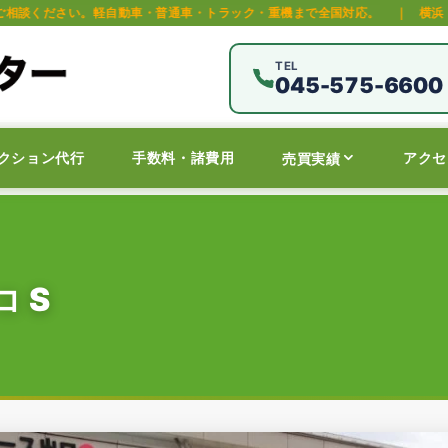
動車・普通車・トラック・重機まで全国対応。
｜
横浜・保土ヶ谷区の中古車
TEL
045-575-6600
クション代行
手数料・諸費用
アクセ
売買実績
 S