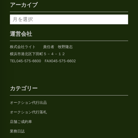
アーカイブ
ア
ー
カ
運営会社
イ
株式会社ライト 責任者 牧野隆志
ブ
横浜市港北区下田町５－４－１２
TEL045-575-6600 FAX045-575-6602
カテゴリー
オークション代行出品
オークション代行落札
店舗ご成約車
業務日誌