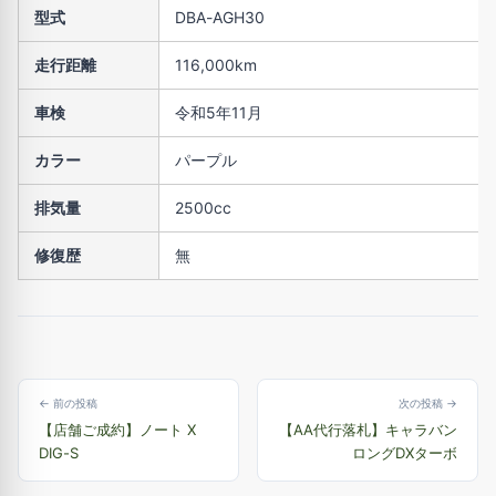
型式
DBA-AGH30
走行距離
116,000km
車検
令和5年11月
カラー
パープル
排気量
2500cc
修復歴
無
← 前の投稿
次の投稿 →
【店舗ご成約】ノート X
【AA代行落札】キャラバン
DIG-S
ロングDXターボ