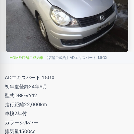
HOME
›
店舗ご成約車
›
【店舗ご成約】ADエキスパート 1.5GX
ADエキスパート 1.5GX
初年度登録24年6月
型式DBF-VY12
走行距離22,000km
車検2年付
カラーシルバー
排気量1500cc