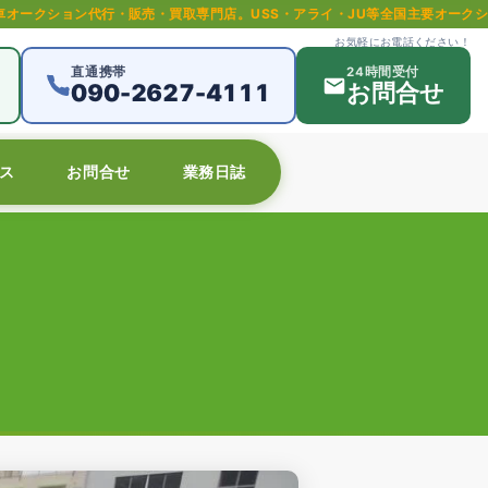
販売・買取専門店。USS・アライ・JU等全国主要オークション対応。中古車
お気軽にお電話ください！
直通携帯
24時間受付
090-2627-4111
お問合せ
ス
お問合せ
業務日誌