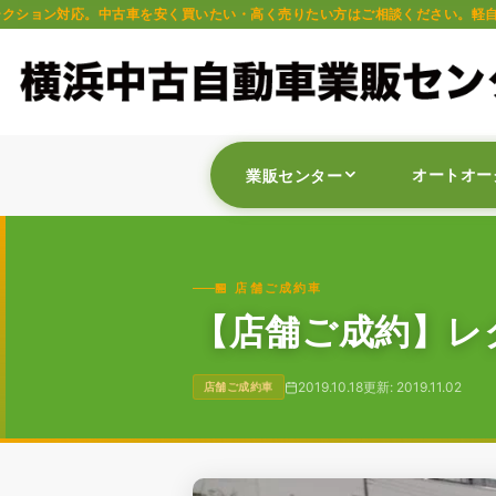
古車を安く買いたい・高く売りたい方はご相談ください。軽自動車・普通車・トラ
オートオー
業販センター
🏪 店舗ご成約車
【店舗ご成約】レク
2019.10.18
更新: 2019.11.02
店舗ご成約車