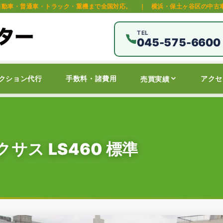
ック・重機まで全国対応。
｜
横浜・保土ヶ谷区の中古車オークション代行・
TEL
045-575-6600
クション代行
手数料・諸費用
アクセ
売買実績
サス LS460 標準