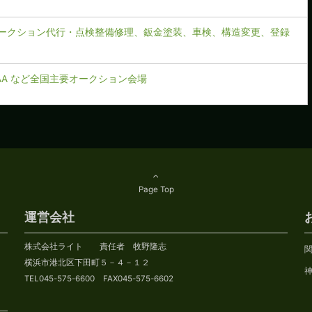
ークション代行・点検整備修理、鈑金塗装、車検、構造変更、登録
CAA など全国主要オークション会場
Page Top
運営会社
株式会社ライト 責任者 牧野隆志
横浜市港北区下田町５－４－１２
TEL045-575-6600 FAX045-575-6602