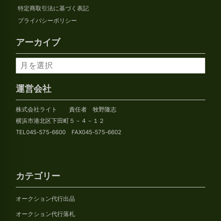
特定商取引法に基づく表記
プライバシーポリシー
アーカイブ
ア
ー
カ
運営会社
イ
株式会社ライト 責任者 牧野隆志
ブ
横浜市港北区下田町５－４－１２
TEL045-575-6600 FAX045-575-6602
カテゴリー
オークション代行出品
オークション代行落札