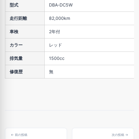
型式
DBA-DC5W
走行距離
82,000km
車検
2年付
カラー
レッド
排気量
1500cc
修復歴
無
← 前の投稿
次の投稿 →