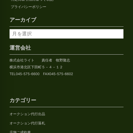
プライバシーポリシー
アーカイブ
ア
ー
カ
運営会社
イ
株式会社ライト 責任者 牧野隆志
ブ
横浜市港北区下田町５－４－１２
TEL045-575-6600 FAX045-575-6602
カテゴリー
オークション代行出品
オークション代行落札
店舗ご成約車