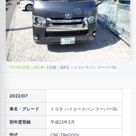
HOME
›
店舗ご成約車
›
【店舗ご成約】ハイエースバン スーパーGL
2022/07
車名・グレード
トヨタ ハイエースバン スーパーGL
初年度登録
平成22年3月
型式
CBF-TRH200V