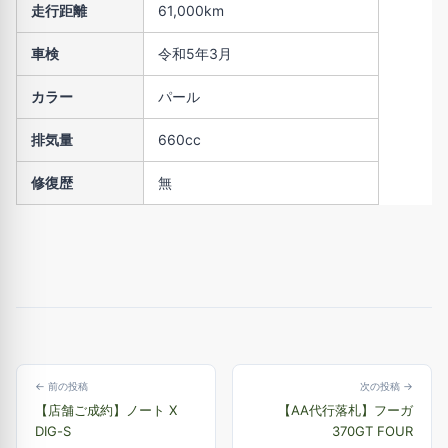
走行距離
61,000km
車検
令和5年3月
カラー
パール
排気量
660cc
修復歴
無
← 前の投稿
次の投稿 →
【店舗ご成約】ノート X
【AA代行落札】フーガ
DIG-S
370GT FOUR