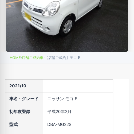
HOME
›
店舗ご成約車
›
【店舗ご成約】モコ E
2021/10
車名・グレード
ニッサン モコ E
初年度登録
平成20年2月
型式
DBA-MG22S