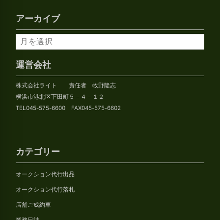
アーカイブ
ア
ー
カ
運営会社
イ
株式会社ライト 責任者 牧野隆志
ブ
横浜市港北区下田町５－４－１２
TEL045-575-6600 FAX045-575-6602
カテゴリー
オークション代行出品
オークション代行落札
店舗ご成約車