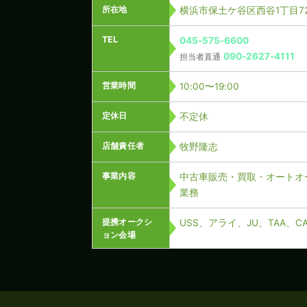
所在地
横浜市保土ケ谷区西谷1丁目72
TEL
045-575-6600
090-2627-4111
担当者直通
営業時間
10:00〜19:00
定休日
不定休
店舗責任者
牧野隆志
事業内容
中古車販売・買取・オートオ
業務
提携オークシ
USS、アライ、JU、TAA、
ョン会場