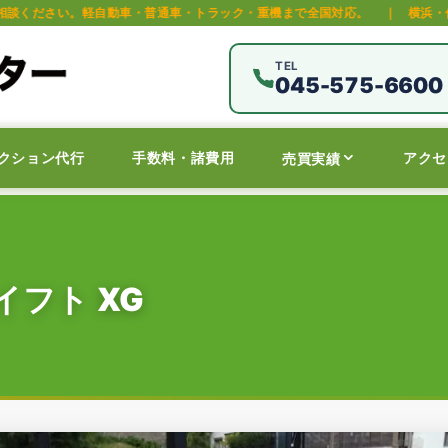
車・普通車・トラック・重機まで全国対応。
｜
横浜・保土ヶ谷区の中古車オ
TEL
045-575-6600
クション代行
手数料・諸費用
アクセ
売買実績
フト XG