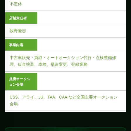
不定休
店舗責任者
牧野隆志
事業内容
中古車販売・買取・オートオークション代行・点検整備修
理、鈑金塗装、車検、構造変更、登録業務
提携オークシ
ョン会場
USS、アライ、JU、TAA、CAA など全国主要オークション
会場