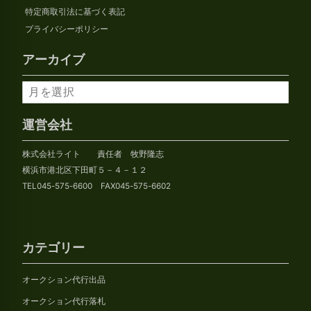
特定商取引法に基づく表記
プライバシーポリシー
アーカイブ
ア
ー
カ
運営会社
イ
株式会社ライト 責任者 牧野隆志
ブ
横浜市港北区下田町５－４－１２
TEL045-575-6600 FAX045-575-6602
カテゴリー
オークション代行出品
オークション代行落札