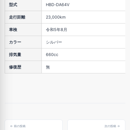
型式
HBD-DA64V
走行距離
23,000km
車検
令和5年8月
カラー
シルバー
排気量
660cc
修復歴
無
← 前の投稿
次の投稿 →