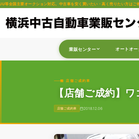
ション対応。中古車を安く買いたい・高く売りたい方はご相談ください。軽自動
オートオー
業販センター
🏪 店舗ご成約車
【店舗ご成約】ワゴ
2018.12.06
店舗ご成約車