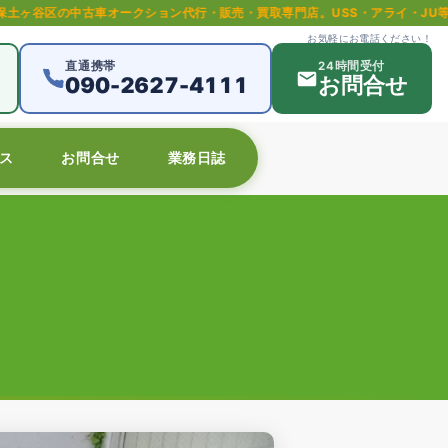
ークション代行・販売・買取専門店。USS・アライ・JU等全国主要オークショ
お気軽にお電話ください！
直通携帯
24時間受付
090-2627-4111
お問合せ
ス
お問合せ
業務日誌