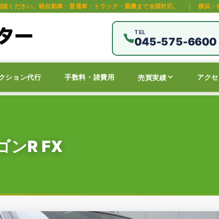
車・普通車・トラック・重機まで全国対応。
｜
横浜・保土ヶ谷区の中古車オ
TEL
045-575-6600
クション代行
手数料・諸費用
アクセ
売買実績
ンR FX