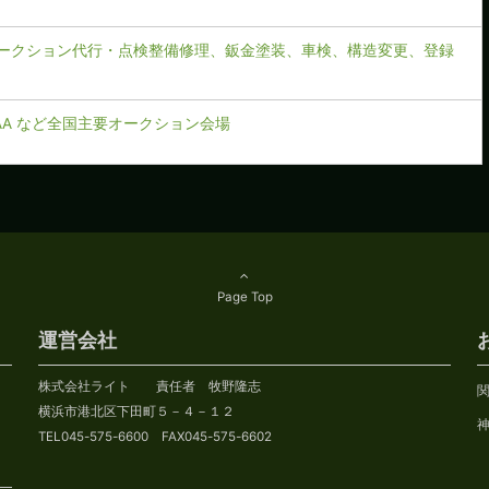
ークション代行・点検整備修理、鈑金塗装、車検、構造変更、登録
CAA など全国主要オークション会場
Page Top
運営会社
株式会社ライト 責任者 牧野隆志
横浜市港北区下田町５－４－１２
TEL045-575-6600 FAX045-575-6602