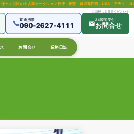
オークション代行・販売・買取専門店。USS・アライ・JU等全国主要オークシ
お気軽にお電話ください！
直通携帯
24時間受付
090-2627-4111
お問合せ
ス
お問合せ
業務日誌