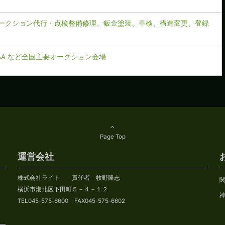
ークション代行・点検整備修理、鈑金塗装、車検、構造変更、登録
CAA など全国主要オークション会場
Page Top
運営会社
株式会社ライト 責任者 牧野隆志
横浜市港北区下田町５－４－１２
TEL045-575-6600 FAX045-575-6602