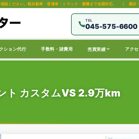
動車・普通車・トラック・重機まで全国対応。
｜
横浜・保土ヶ谷区の中古車
TEL
045-575-6600
クション代行
手数料・諸費用
アクセ
売買実績
ト カスタムVS 2.9万km