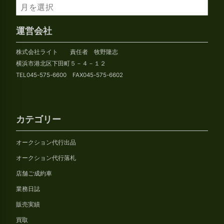
ア
ー
カ
運営会社
イ
株式会社ライト 責任者 牧野隆志
ブ
横浜市港北区下田町５－４－１２
TEL045-575-6600 FAX045-575-6602
カテゴリー
オークション代行出品
オークション代行落札
店舗ご成約車
業務日誌
販売実績
買取