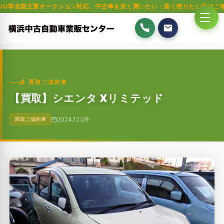
要オークション対応。中古車を安く買いたい・高く売りたい方はご相談ください
💰 買取ご成約車
【買取】シエンタ Xリミテッド
2024.12.09
買取ご成約車