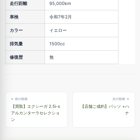
走行距離
95,000km
車検
令和7年2月
カラー
イエロー
排気量
1500cc
修復歴
無
← 前の投稿
次の投稿 →
【買取】エクシーガ 2.5i-s
【店舗ご成約】パッソ +ハ
アルカンターラセレクショ
ナ
ン