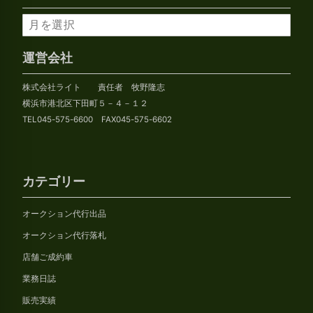
ア
ー
カ
運営会社
イ
株式会社ライト 責任者 牧野隆志
ブ
横浜市港北区下田町５－４－１２
TEL045-575-6600 FAX045-575-6602
カテゴリー
オークション代行出品
オークション代行落札
店舗ご成約車
業務日誌
販売実績