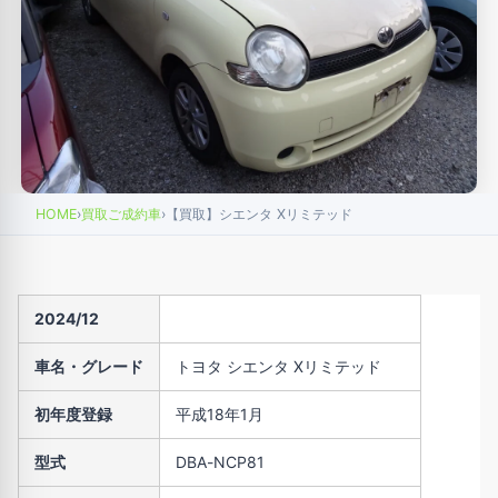
HOME
›
買取ご成約車
›
【買取】シエンタ Xリミテッド
2024/12
車名・グレード
トヨタ シエンタ Xリミテッド
初年度登録
平成18年1月
型式
DBA-NCP81