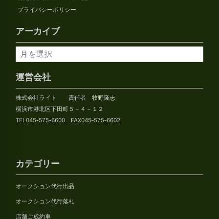
プライバシーポリシー
アーカイブ
ア
ー
カ
運営会社
イ
株式会社ライト 責任者 牧野隆志
ブ
横浜市港北区下田町５－４－１２
TEL045-575-6600 FAX045-575-6602
カテゴリー
オークション代行出品
オークション代行落札
店舗ご成約車