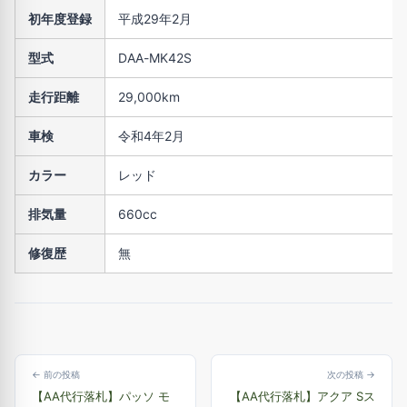
初年度登録
平成29年2月
型式
DAA-MK42S
走行距離
29,000km
車検
令和4年2月
カラー
レッド
排気量
660cc
修復歴
無
← 前の投稿
次の投稿 →
【AA代行落札】パッソ モ
【AA代行落札】アクア Sス