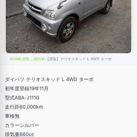
HOME
›
買取ご成約車
›
【買取】テリオスキッド L 4WD ターボ
ダイハツ テリオスキッド L 4WD ターボ
初年度登録19年11月
型式ABA-J111G
走行距60,000km
車検無
カラーシルバー
排気量660cc