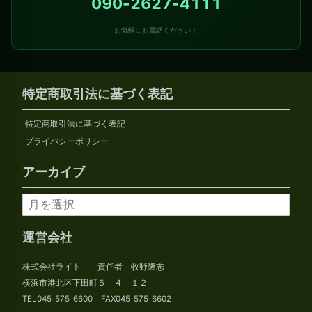
090-2627-4111
お気軽にお電話ください！
特定商取引法に基づく表記
特定商取引法に基づく表記
プライバシーポリシー
アーカイブ
ア
ー
カ
運営会社
イ
株式会社ライト 責任者 牧野隆志
ブ
横浜市港北区下田町５－４－１２
TEL045-575-6600 FAX045-575-6602