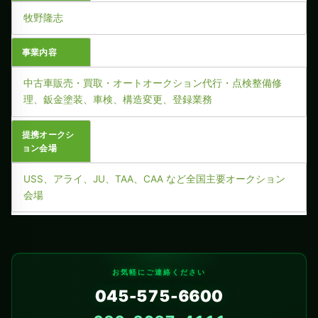
牧野隆志
事業内容
中古車販売・買取・オートオークション代行・点検整備修
理、鈑金塗装、車検、構造変更、登録業務
提携オークシ
ョン会場
USS、アライ、JU、TAA、CAA など全国主要オークション
会場
お気軽にご連絡ください
045-575-6600