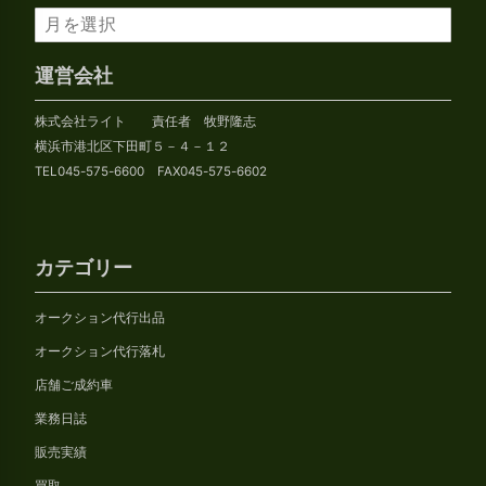
ア
ー
カ
運営会社
イ
株式会社ライト 責任者 牧野隆志
ブ
横浜市港北区下田町５－４－１２
TEL045-575-6600 FAX045-575-6602
カテゴリー
オークション代行出品
オークション代行落札
店舗ご成約車
業務日誌
販売実績