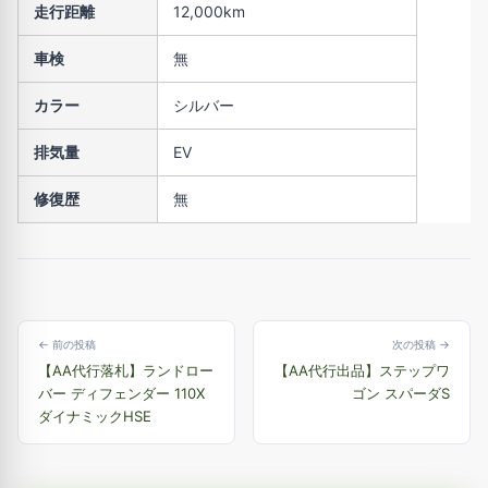
走行距離
12,000km
車検
無
カラー
シルバー
排気量
EV
修復歴
無
← 前の投稿
次の投稿 →
【AA代行落札】ランドロー
【AA代行出品】ステップワ
バー ディフェンダー 110X
ゴン スパーダS
ダイナミックHSE