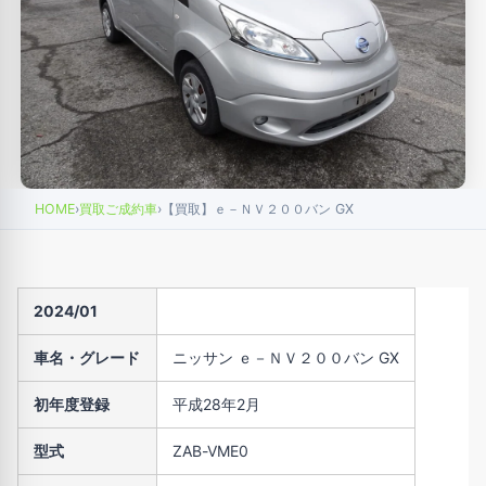
HOME
›
買取ご成約車
›
【買取】ｅ－ＮＶ２００バン GX
2024/01
車名・グレード
ニッサン ｅ－ＮＶ２００バン GX
初年度登録
平成28年2月
型式
ZAB-VME0