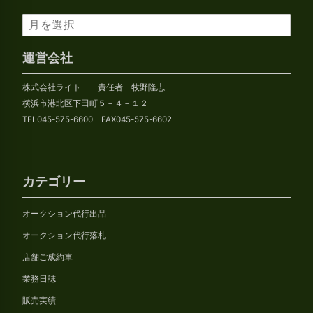
ア
ー
カ
運営会社
イ
株式会社ライト 責任者 牧野隆志
ブ
横浜市港北区下田町５－４－１２
TEL045-575-6600 FAX045-575-6602
カテゴリー
オークション代行出品
オークション代行落札
店舗ご成約車
業務日誌
販売実績