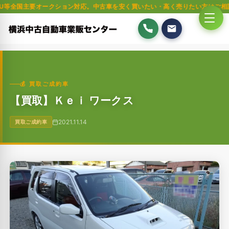
要オークション対応。中古車を安く買いたい・高く売りたい方はご相談ください
💰 買取ご成約車
【買取】Ｋｅｉ ワークス
2021.11.14
買取ご成約車