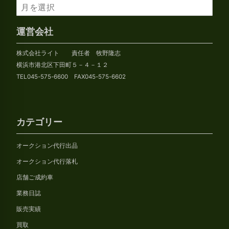
ア
ー
カ
運営会社
イ
株式会社ライト 責任者 牧野隆志
ブ
横浜市港北区下田町５－４－１２
TEL045-575-6600 FAX045-575-6602
カテゴリー
オークション代行出品
オークション代行落札
店舗ご成約車
業務日誌
販売実績
買取