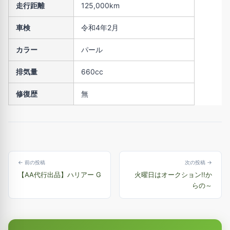
走行距離
125,000km
車検
令和4年2月
カラー
パール
排気量
660cc
修復歴
無
← 前の投稿
次の投稿 →
【AA代行出品】ハリアー G
火曜日はオークション!!か
らの～