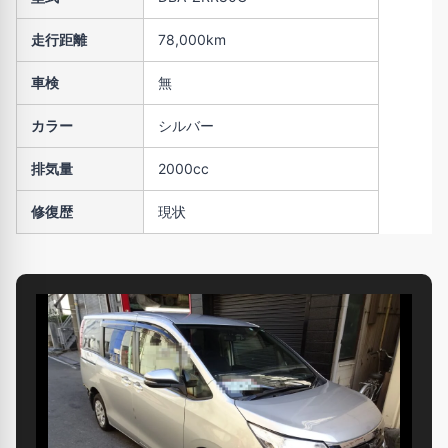
走行距離
78,000km
車検
無
カラー
シルバー
排気量
2000cc
修復歴
現状