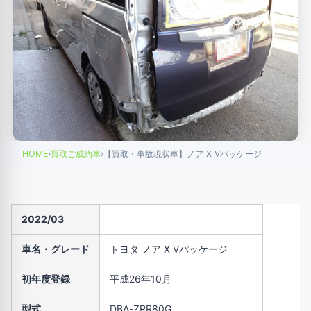
HOME
›
買取ご成約車
›
【買取・事故現状車】ノア X Vパッケージ
2022/03
車名・グレード
トヨタ ノア X Vパッケージ
初年度登録
平成26年10月
型式
DBA-ZRR80G