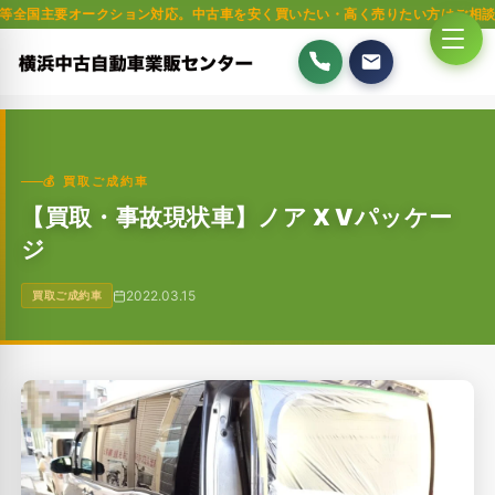
オークション対応。中古車を安く買いたい・高く売りたい方はご相談ください。
💰 買取ご成約車
【買取・事故現状車】ノア X Vパッケー
ジ
2022.03.15
買取ご成約車