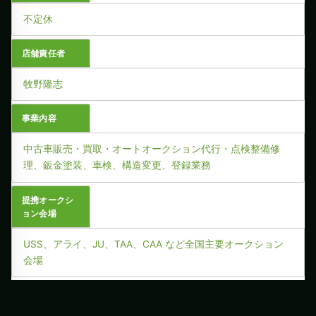
不定休
店舗責任者
牧野隆志
事業内容
中古車販売・買取・オートオークション代行・点検整備修
理、鈑金塗装、車検、構造変更、登録業務
提携オークシ
ョン会場
USS、アライ、JU、TAA、CAA など全国主要オークション
会場