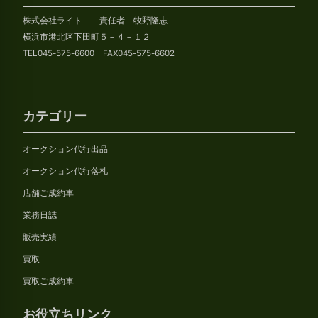
イ
株式会社ライト 責任者 牧野隆志
ブ
横浜市港北区下田町５－４－１２
TEL045-575-6600 FAX045-575-6602
カテゴリー
オークション代行出品
オークション代行落札
店舗ご成約車
業務日誌
販売実績
買取
買取ご成約車
お役立ちリンク