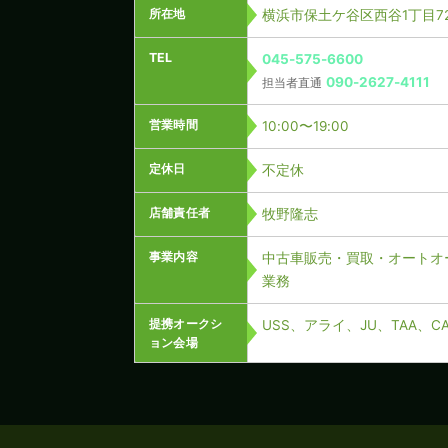
所在地
横浜市保土ケ谷区西谷1丁目72
TEL
045-575-6600
090-2627-4111
担当者直通
営業時間
10:00〜19:00
定休日
不定休
店舗責任者
牧野隆志
事業内容
中古車販売・買取・オートオ
業務
提携オークシ
USS、アライ、JU、TAA、
ョン会場