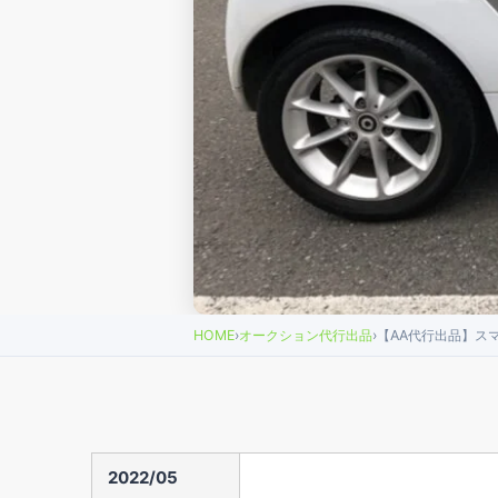
HOME
›
オークション代行出品
›
【AA代行出品】ス
2022/05