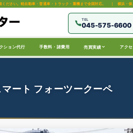
車・普通車・トラック・重機まで全国対応。
｜
横浜・保土ヶ谷区の中古車オ
TEL
045-575-6600
クション代行
手数料・諸費用
アクセ
売買実績
スマート フォーツークーペ