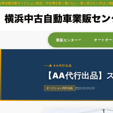
クション対応。中古車を安く買いたい・高く売りたい方はご相談ください。軽自動
オートオー
業販センター
📤 AA代行出品
【AA代行出品】
2022.05.23
オークション代行出品