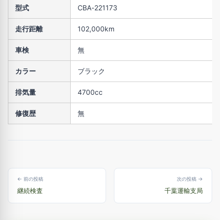
型式
CBA-221173
走行距離
102,000km
車検
無
カラー
ブラック
排気量
4700cc
修復歴
無
← 前の投稿
次の投稿 →
継続検査
千葉運輸支局