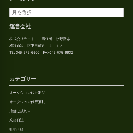
ア
ー
カ
運営会社
イ
株式会社ライト 責任者 牧野隆志
ブ
横浜市港北区下田町５－４－１２
TEL045-575-6600 FAX045-575-6602
カテゴリー
オークション代行出品
オークション代行落札
店舗ご成約車
業務日誌
販売実績