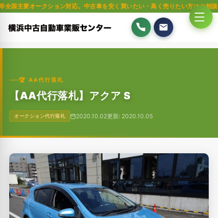
要オークション対応。中古車を安く買いたい・高く売りたい方はご相談ください。
🏆 AA代行落札
【AA代行落札】アクア S
2020.10.02
更新: 2020.10.05
オークション代行落札