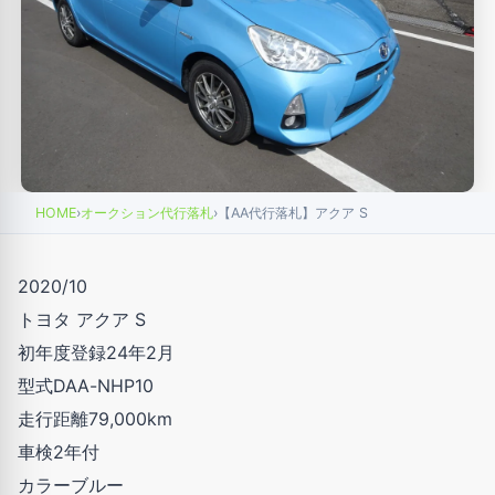
HOME
›
オークション代行落札
›
【AA代行落札】アクア S
2020/10
トヨタ アクア S
初年度登録24年2月
型式DAA-NHP10
走行距離79,000km
車検2年付
カラーブルー