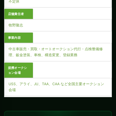
不定休
店舗責任者
牧野隆志
事業内容
中古車販売・買取・オートオークション代行・点検整備修
理、鈑金塗装、車検、構造変更、登録業務
提携オークシ
ョン会場
USS、アライ、JU、TAA、CAA など全国主要オークション
会場