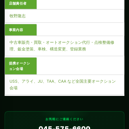
店舗責任者
牧野隆志
事業内容
中古車販売・買取・オートオークション代行・点検整備修
理、鈑金塗装、車検、構造変更、登録業務
提携オークシ
ョン会場
USS、アライ、JU、TAA、CAA など全国主要オークション
会場
お気軽にご連絡ください
045-575-6600