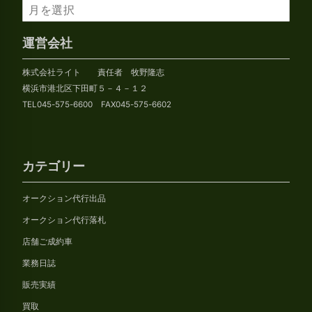
ア
ー
カ
運営会社
イ
株式会社ライト 責任者 牧野隆志
ブ
横浜市港北区下田町５－４－１２
TEL045-575-6600 FAX045-575-6602
カテゴリー
オークション代行出品
オークション代行落札
店舗ご成約車
業務日誌
販売実績
買取