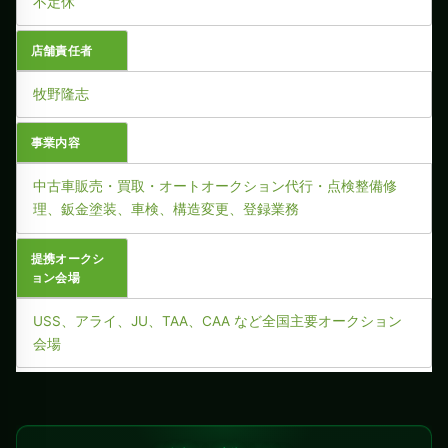
不定休
店舗責任者
牧野隆志
事業内容
中古車販売・買取・オートオークション代行・点検整備修
理、鈑金塗装、車検、構造変更、登録業務
提携オークシ
ョン会場
USS、アライ、JU、TAA、CAA など全国主要オークション
会場