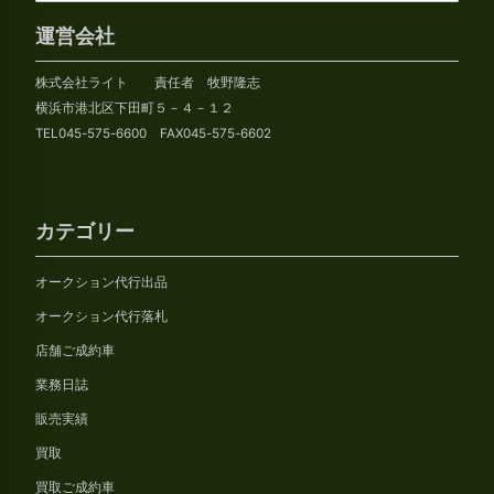
ー
カ
運営会社
イ
株式会社ライト 責任者 牧野隆志
ブ
横浜市港北区下田町５－４－１２
TEL045-575-6600 FAX045-575-6602
カテゴリー
オークション代行出品
オークション代行落札
店舗ご成約車
業務日誌
販売実績
買取
買取ご成約車