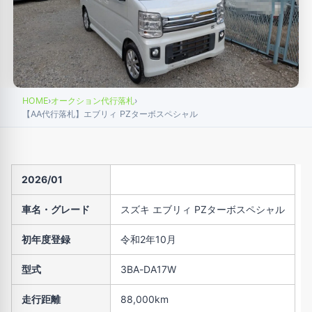
HOME
›
オークション代行落札
›
【AA代行落札】エブリィ PZターボスペシャル
2026/01
車名・グレード
スズキ エブリィ PZターボスペシャル
初年度登録
令和2年10月
型式
3BA-DA17W
走行距離
88,000km