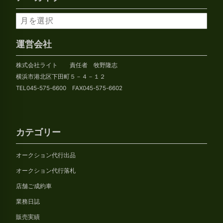
ア
ー
カ
運営会社
イ
株式会社ライト 責任者 牧野隆志
ブ
横浜市港北区下田町５－４－１２
TEL045-575-6600 FAX045-575-6602
カテゴリー
オークション代行出品
オークション代行落札
店舗ご成約車
業務日誌
販売実績