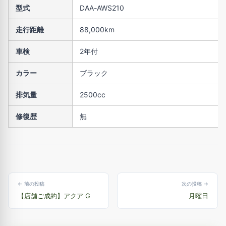
型式
DAA-AWS210
走行距離
88,000km
車検
2年付
カラー
ブラック
排気量
2500cc
修復歴
無
← 前の投稿
次の投稿 →
【店舗ご成約】アクア G
月曜日