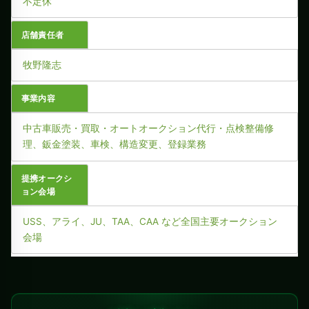
不定休
店舗責任者
牧野隆志
事業内容
中古車販売・買取・オートオークション代行・点検整備修
理、鈑金塗装、車検、構造変更、登録業務
提携オークシ
ョン会場
USS、アライ、JU、TAA、CAA など全国主要オークション
会場