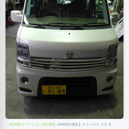
HOME
›
オークション代行落札
›
【AA代行落札】クリッパー リオ G