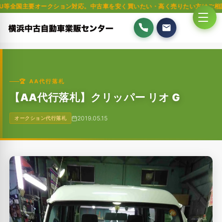
要オークション対応。中古車を安く買いたい・高く売りたい方はご相談ください。
🏆 AA代行落札
【AA代行落札】クリッパー リオ G
2019.05.15
オークション代行落札