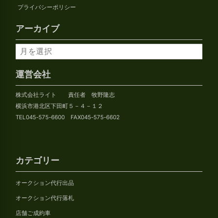
プライバシーポリシー
アーカイブ
ア
ー
カ
運営会社
イ
株式会社ライト 責任者 牧野隆志
ブ
横浜市港北区下田町５－４－１２
TEL045-575-6600 FAX045-575-6602
カテゴリー
オークション代行出品
オークション代行落札
店舗ご成約車