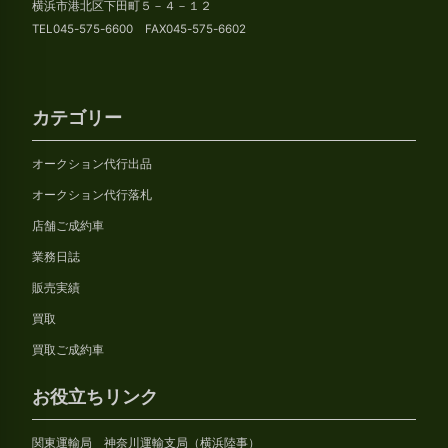
横浜市港北区下田町５－４－１２
TEL045-575-6600 FAX045-575-6602
カテゴリー
オークション代行出品
オークション代行落札
店舗ご成約車
業務日誌
販売実績
買取
買取ご成約車
お役立ちリンク
関東運輸局 神奈川運輸支局（横浜陸事）