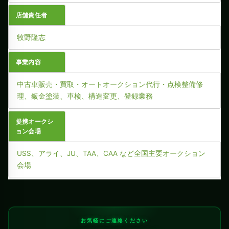
店舗責任者
牧野隆志
事業内容
中古車販売・買取・オートオークション代行・点検整備修
理、鈑金塗装、車検、構造変更、登録業務
提携オークシ
ョン会場
USS、アライ、JU、TAA、CAA など全国主要オークション
会場
お気軽にご連絡ください