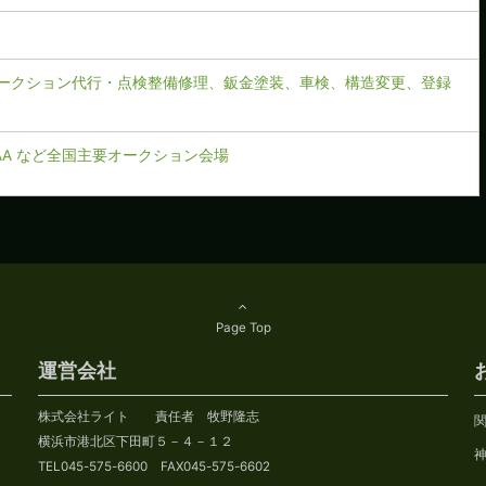
ークション代行・点検整備修理、鈑金塗装、車検、構造変更、登録
CAA など全国主要オークション会場
Page Top
運営会社
株式会社ライト 責任者 牧野隆志
横浜市港北区下田町５－４－１２
TEL045-575-6600 FAX045-575-6602