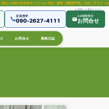
オークション代行・販売・買取専門店。USS・アライ・JU等全国主要オークシ
お気軽にお電話ください！
直通携帯
24時間受付
090-2627-4111
お問合せ
ス
お問合せ
業務日誌