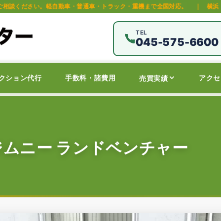
動車・普通車・トラック・重機まで全国対応。
｜
横浜・保土ヶ谷区の中古車
TEL
045-575-6600
クション代行
手数料・諸費用
アクセ
売買実績
ジムニー ランドベンチャー