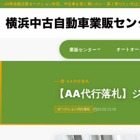
クション対応。中古車を安く買いたい・高く売りたい方はご相談ください。軽自
オートオー
業販センター
🏆 AA代行落札
【AA代行落札】
2020.12.18
オークション代行落札