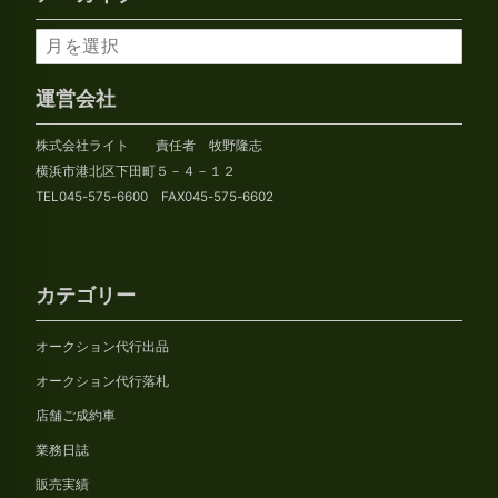
ア
ー
カ
運営会社
イ
株式会社ライト 責任者 牧野隆志
ブ
横浜市港北区下田町５－４－１２
TEL045-575-6600 FAX045-575-6602
カテゴリー
オークション代行出品
オークション代行落札
店舗ご成約車
業務日誌
販売実績