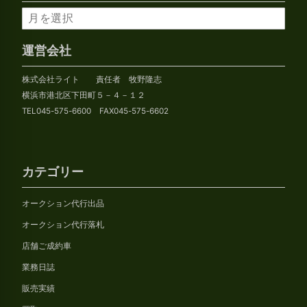
ア
ー
カ
運営会社
イ
株式会社ライト 責任者 牧野隆志
ブ
横浜市港北区下田町５－４－１２
TEL045-575-6600 FAX045-575-6602
カテゴリー
オークション代行出品
オークション代行落札
店舗ご成約車
業務日誌
販売実績